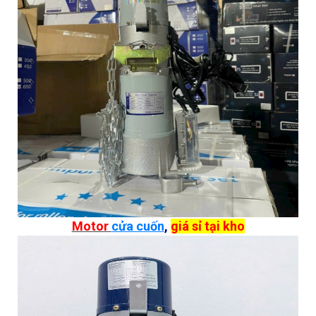
Motor
cửa cuốn
,
giá sỉ tại kho