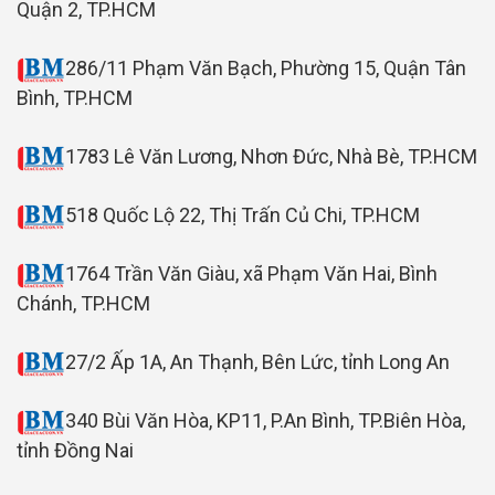
Quận 2, TP.HCM
286/11 Phạm Văn Bạch, Phường 15, Quận Tân
Bình, TP.HCM
1783 Lê Văn Lương, Nhơn Đức, Nhà Bè, TP.HCM
518 Quốc Lộ 22, Thị Trấn Củ Chi, TP.HCM
1764 Trần Văn Giàu, xã Phạm Văn Hai, Bình
Chánh, TP.HCM
27/2 Ấp 1A, An Thạnh, Bên Lức, tỉnh Long An
340 Bùi Văn Hòa, KP11, P.An Bình, TP.Biên Hòa,
tỉnh Đồng Nai