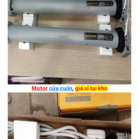
Motor
cửa cuốn
,
giá sỉ tại kho