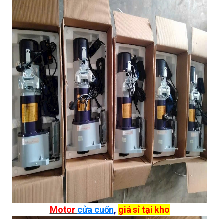
Motor
cửa cuốn
,
giá sỉ tại kho