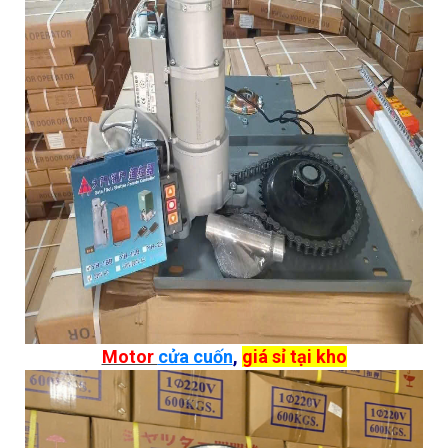
Motor
cửa cuốn
,
giá sỉ tại kho