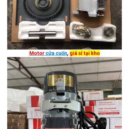
Motor
cửa cuốn
,
giá sỉ tại kho