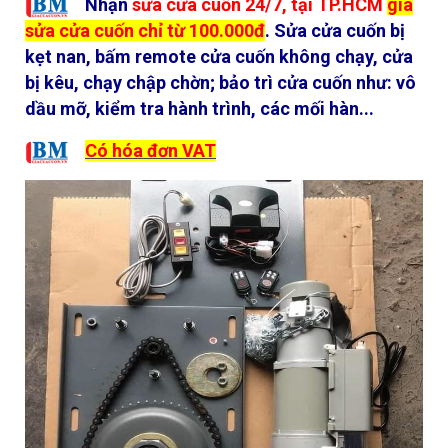
Nhận
sửa cửa cuốn 24/7
, tại TP.HCM
giá
sửa cửa cuốn chỉ từ 100.000đ
. Sửa cửa cuốn bị
kẹt nan, bấm remote cửa cuốn không chạy, cửa
bị kêu, chạy chập chờn; bảo trì cửa cuốn như: vô
dầu mỡ, kiểm tra hành trình, các mối hàn...
Có hóa đơn VAT