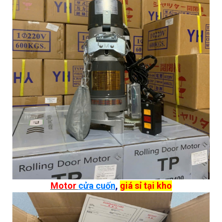
Motor
cửa cuốn
,
giá sỉ tại kho