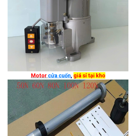
Motor
cửa cuốn
,
giá sỉ tại kho