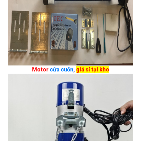
Motor
cửa cuốn
,
giá sỉ tại kho