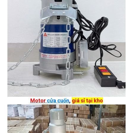
Motor
cửa cuốn
,
giá sỉ tại kho