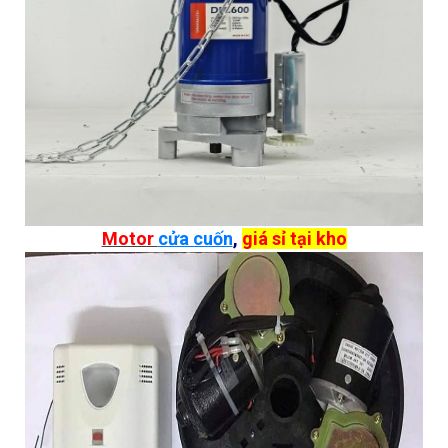
Motor
cửa cuốn
,
giá sỉ tại kho