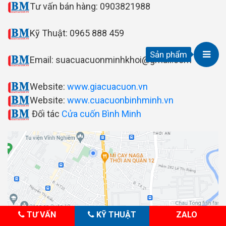
Tư vấn bán hàng: 0903821988
Kỹ Thuật: 0965 888 459
Sản phẩm
Email: suacuacuonminhkhoi@gmail.com
Website:
www.giacuacuon.vn
Website:
www.
cuacuonbinhminh.vn
Đối tác
Cửa cuốn Bình Minh
TƯ VẤN
KỸ THUẬT
ZALO