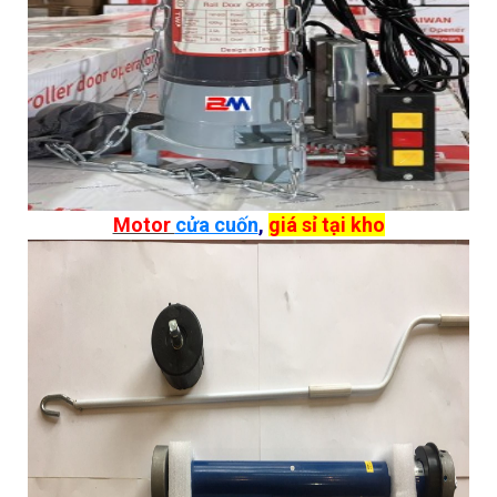
Motor
cửa cuốn
,
giá sỉ tại kho