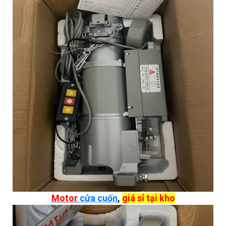
Motor
cửa cuốn
,
giá sỉ tại kho