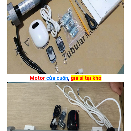
Motor
cửa cuốn
,
giá sỉ tại kho