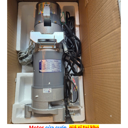
Motor
cửa cuốn
,
giá sỉ tại kho