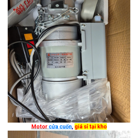
Motor
cửa cuốn
,
giá sỉ tại kho