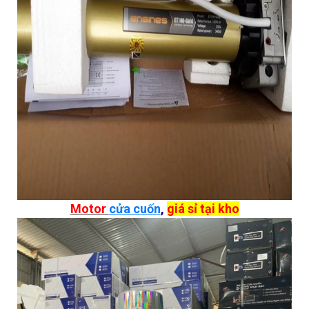
Motor
cửa cuốn
,
giá sỉ tại kho